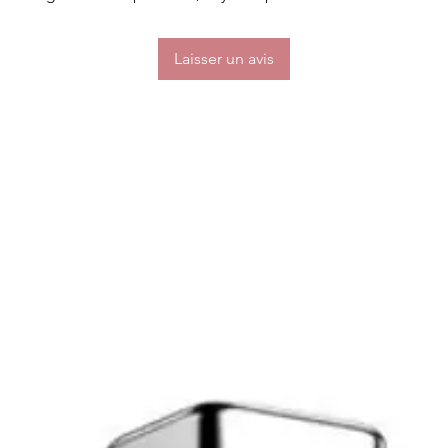
é sur les parties intimes en
r agir pendant quelques minutes
Laisser un avis
es différentes sensations.
e externe.
 avant utilisation intime afin de
tions allergiques.
tion ou de démangeaison, arrêter
rsensibilité ou d'allergie à l'un
tour des yeux ou sur les
n'est pas comestible et ne doit pas