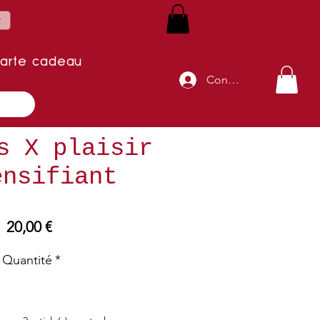
r
arte cadeau
Connexion
s X plaisir
ensifiant
Prix
20,00 €
Quantité
*