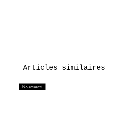
Appliquer une petite quantit
massant doucement. Laisse
et laissez vous portez par l
Précautions :
Produit cosmétique à usag
Tester le gel sur l'avant-bras
Articles similaires
détecter d'éventuelles réac
En cas de rougeur, d'irrita
l'utilisation.
Nouveauté
Ne pas utiliser en cas d'hype
des ingrédients.
Ne pas appliquer sur le con
blessures.
Ne pas ingérer. Ce produit 