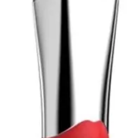
t recommandé aux femmes
professionnel de santé avant de
 enfants.
rais et sec et protéger de la