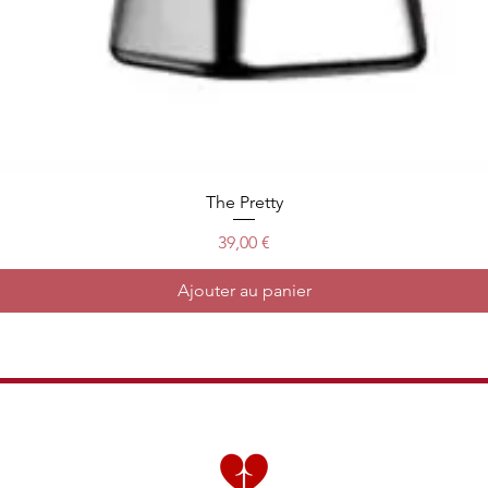
The Pretty
Prix
39,00 €
Ajouter au panier