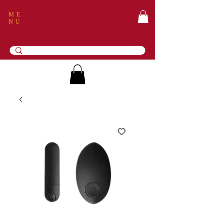
ME
NU