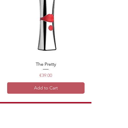
The Pretty
Price
€39.00
Add to Cart