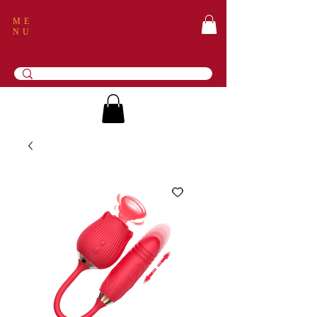
ME
NU