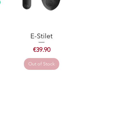
E-Stilet
Quick View
Price
€39.90
Out of Stock