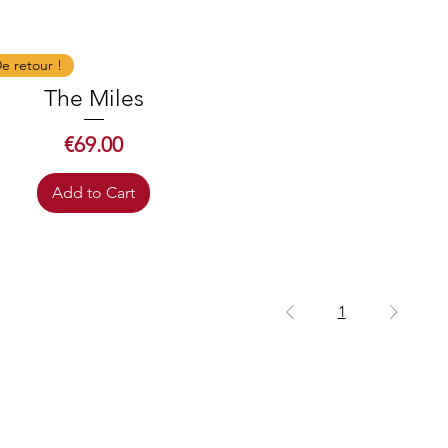
Quick View
e retour !
The Miles
Price
€69.00
Add to Cart
1