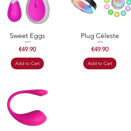
Sweet Eggs
Quick View
Plug Céleste
Quick View
Price
Price
€49.90
€49.90
Add to Cart
Add to Cart